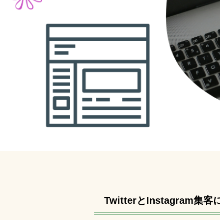
TwitterとInstagr