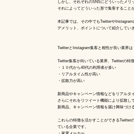
しかし、それぞれのSNSにどういったメリ
それによってどういった形で集客すること
本記事では、その中でもTwitterやInsta
デメリット、ポイントについて紹介してい
TwitterとInstagram集客と相性が良い業界は
Twitter集客が向いている業界、Twitterの特
・１０代から40代の利用者が多い
・リアルタイム性が高い
・拡散力が高い
新商品やキャンペーン情報などをリアルタ
さらにそれをリツイート機能により拡散し
新商品、キャンペーン情報を届け興味づけ
これらの特徴を活かすことができるTwitt
ている企業です。
・家電メーカー